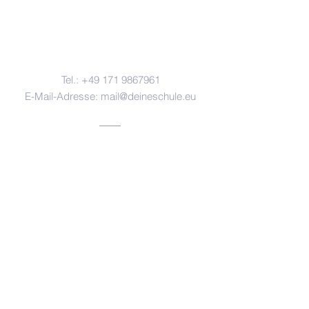
Kontakt
Tel.:
+49 171 9867961
E-Mail-Adresse:
mail@deineschule.eu
Adresse
DEINE Schule, Gustaf-deLaval-Straße
2, 29683 Bad Fallingbostel
Impressum
Datenschutz
Ⓒ 2025 Gelingendes Leben und