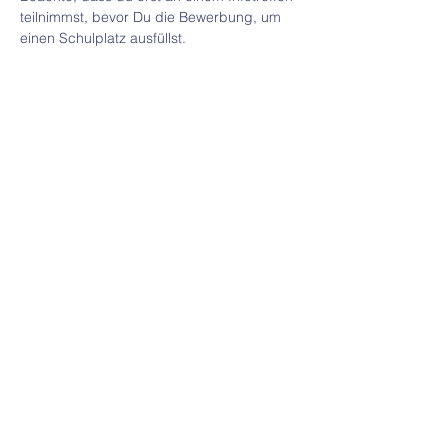
teilnimmst, bevor Du die Bewerbung, um 
einen Schulplatz ausfüllst.
Kontakt
Tel.:
+49 171 9867961
E-Mail-Adresse:
mail@deineschule.eu
Adresse
DEINE Schule, Gustaf-deLaval-Straße
2, 29683 Bad Fallingbostel