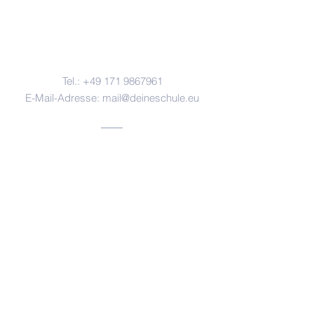
Kontakt
Tel.:
+49 171 9867961
E-Mail-Adresse:
mail@deineschule.eu
Adresse
DEINE Schule, Gustaf-deLaval-Straße
2, 29683 Bad Fallingbostel
Impressum
Datenschutz
Ⓒ 2025 Gelingendes Leben und