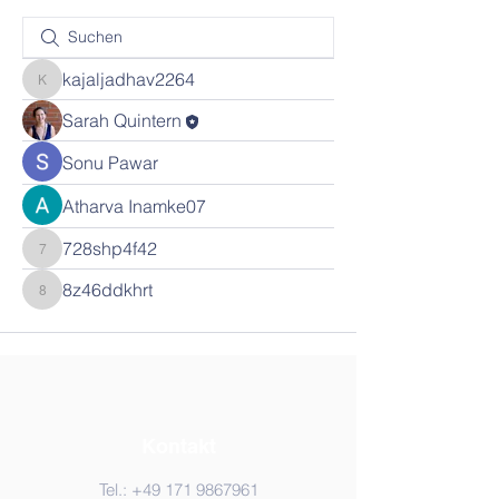
kajaljadhav2264
kajaljadhav2264
Sarah Quintern
Sonu Pawar
Atharva Inamke07
728shp4f42
728shp4f42
8z46ddkhrt
8z46ddkhrt
Kontakt
Tel.:
+49 171 9867961